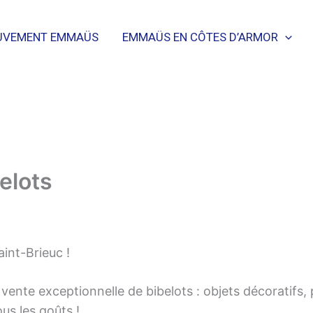
UVEMENT EMMAÜS
EMMAÜS EN CÔTES D’ARMOR
elots
int-Brieuc !
nte exceptionnelle de bibelots : objets décoratifs, pi
ous les goûts !