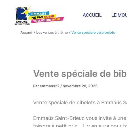
Aller
au
ACCUEIL
LE MO
contenu
Accueil
Les ventes à thème
Vente spéciale de bibelots
Vente spéciale de bib
Par
emmaus22
/
novembre 28, 2025
Vente spéciale de bibelots à Emmaüs Sa
Emmaüs Saint-Brieuc vous invite à une ve
trésors à petit prix… Il y en aura pour t